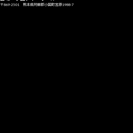
〒869-2501 熊本県阿蘇郡小国町宮原1988-7