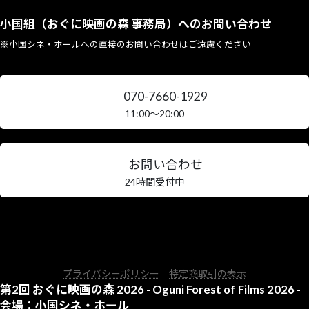
小国組（おぐに映画の森 事務局）へのお問い合わせ
※小国シネ・ホールへの直接のお問い合わせはご遠慮ください
070-7660-1929
11:00〜20:00
お問い合わせ
24時間受付中
ア
ア
ア
イ
イ
イ
コ
コ
コ
ン
ン
ン
リ
リ
リ
ン
ン
ン
プライバシーポリシー
特定商取引の表示
ク
ク
ク
第2回 おぐに映画の森 2026 - Oguni Forest of Films 2026 -
会場：小国シネ・ホール