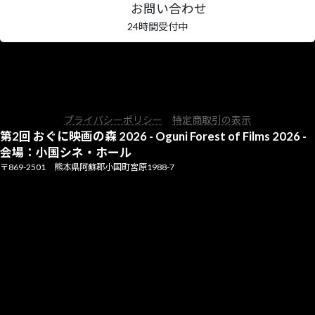
お問い合わせ
24時間受付中
ア
ア
ア
イ
イ
イ
コ
コ
コ
ン
ン
ン
リ
リ
リ
ン
ン
ン
プライバシーポリシー
特定商取引の表示
ク
ク
ク
第2回 おぐに映画の森 2026 - Oguni Forest of Films 2026 -
会場：小国シネ・ホール
〒869-2501 熊本県阿蘇郡小国町宮原1988-7