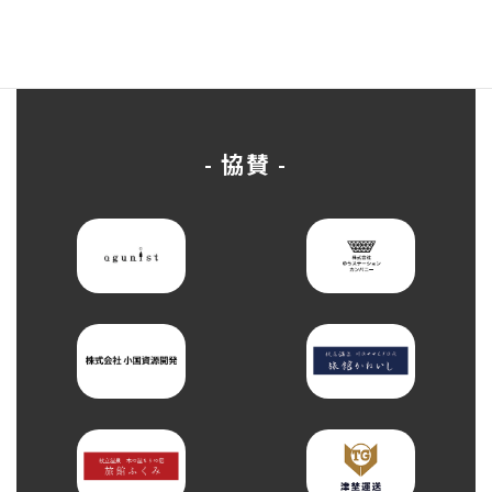
ン
ク
- 協賛 -